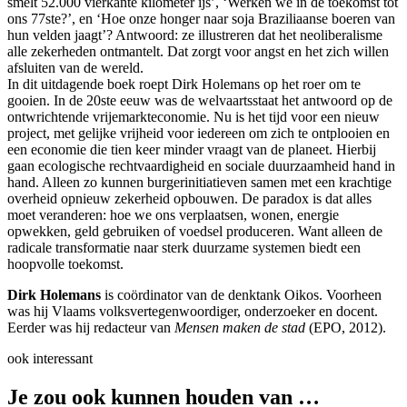
smelt 52.000 vierkante kilometer ijs’, ‘Werken we in de toekomst tot
ons 77ste?’, en ‘Hoe onze honger naar soja Braziliaanse boeren van
hun velden jaagt’? Antwoord: ze illustreren dat het neoliberalisme
alle zekerheden ontmantelt. Dat zorgt voor angst en het zich willen
afsluiten van de wereld.
In dit uitdagende boek roept Dirk Holemans op het roer om te
gooien. In de 20ste eeuw was de welvaartsstaat het antwoord op de
ontwrichtende vrijemarkteconomie. Nu is het tijd voor een nieuw
project, met gelijke vrijheid voor iedereen om zich te ontplooien en
een economie die tien keer minder vraagt van de planeet. Hierbij
gaan ecologische rechtvaardigheid en sociale duurzaamheid hand in
hand. Alleen zo kunnen burgerinitiatieven samen met een krachtige
overheid opnieuw zekerheid opbouwen. De paradox is dat alles
moet veranderen: hoe we ons verplaatsen, wonen, energie
opwekken, geld gebruiken of voedsel produceren. Want alleen de
radicale transformatie naar sterk duurzame systemen biedt een
hoopvolle toekomst.
Dirk Holemans
is coördinator van de denktank Oikos. Voorheen
was hij Vlaams volksvertegenwoordiger, onderzoeker en docent.
Eerder was hij redacteur van
Mensen maken de stad
(EPO, 2012).
ook interessant
Je zou ook kunnen houden van …