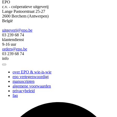
EPO
c.v. - coöperatieve uitgeverij
Lange Pastoorstraat 25‑27
2600 Berchem (Antwerpen)
België
uitgeverij@epo.be
03 239 68 74
klantendienst
9-16 uur
orders@epo.be
03 239 68 74
info
over EPO & wie-is-wie
epo vertegenwoordigt
manuscripten
algemene voorwaarden
privacybeleid
faq